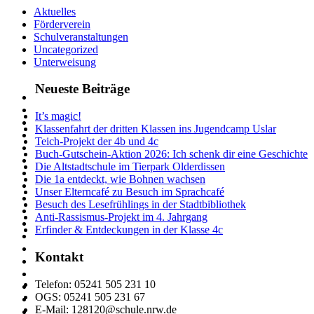
Aktuelles
Förderverein
Schulveranstaltungen
Uncategorized
Unterweisung
Neueste Beiträge
It’s magic!
Klassenfahrt der dritten Klassen ins Jugendcamp Uslar
Teich-Projekt der 4b und 4c
Buch-Gutschein-Aktion 2026: Ich schenk dir eine Geschichte
Die Altstadtschule im Tierpark Olderdissen
Die 1a entdeckt, wie Bohnen wachsen
Unser Elterncafé zu Besuch im Sprachcafé
Besuch des Lesefrühlings in der Stadtbibliothek
Anti-Rassismus-Projekt im 4. Jahrgang
Erfinder & Entdeckungen in der Klasse 4c
Kontakt
Telefon: 05241 505 231 10
OGS: 05241 505 231 67
E-Mail: 128120@schule.nrw.de