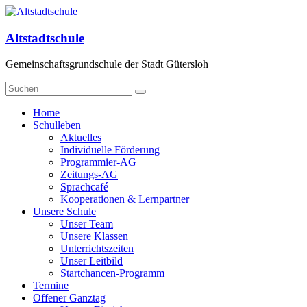
Zum
Inhalt
springen
Altstadtschule
Gemeinschaftsgrundschule der Stadt Gütersloh
Menü
Home
Schulleben
Aktuelles
Individuelle Förderung
Programmier-AG
Zeitungs-AG
Sprachcafé
Kooperationen & Lernpartner
Unsere Schule
Unser Team
Unsere Klassen
Unterrichtszeiten
Unser Leitbild
Startchancen-Programm
Termine
Offener Ganztag