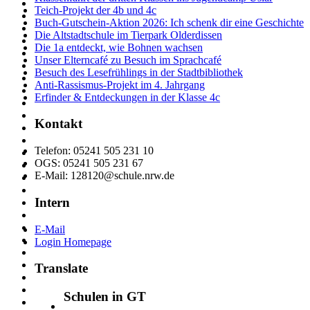
Teich-Projekt der 4b und 4c
Buch-Gutschein-Aktion 2026: Ich schenk dir eine Geschichte
Die Altstadtschule im Tierpark Olderdissen
Die 1a entdeckt, wie Bohnen wachsen
Unser Elterncafé zu Besuch im Sprachcafé
Besuch des Lesefrühlings in der Stadtbibliothek
Anti-Rassismus-Projekt im 4. Jahrgang
Erfinder & Entdeckungen in der Klasse 4c
Kontakt
Telefon: 05241 505 231 10
OGS: 05241 505 231 67
E-Mail: 128120@schule.nrw.de
Intern
E-Mail
Login Homepage
Translate
Schulen in GT