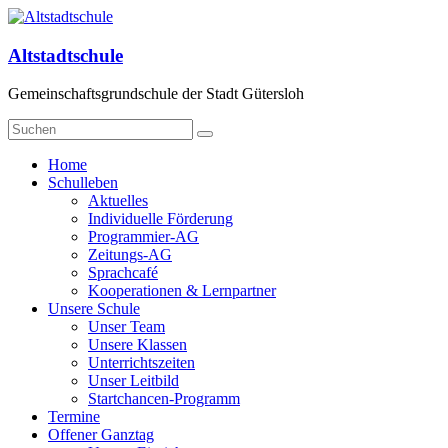
Zum
Inhalt
springen
Altstadtschule
Gemeinschaftsgrundschule der Stadt Gütersloh
Menü
Home
Schulleben
Aktuelles
Individuelle Förderung
Programmier-AG
Zeitungs-AG
Sprachcafé
Kooperationen & Lernpartner
Unsere Schule
Unser Team
Unsere Klassen
Unterrichtszeiten
Unser Leitbild
Startchancen-Programm
Termine
Offener Ganztag