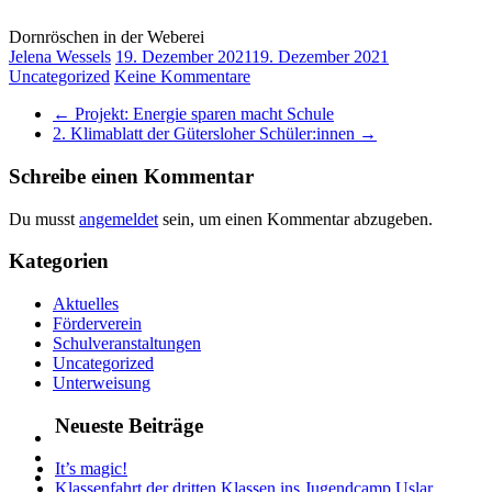
Dornröschen in der Weberei
Jelena Wessels
19. Dezember 2021
19. Dezember 2021
Uncategorized
Keine Kommentare
←
Projekt: Energie sparen macht Schule
2. Klimablatt der Gütersloher Schüler:innen
→
Schreibe einen Kommentar
Du musst
angemeldet
sein, um einen Kommentar abzugeben.
Kategorien
Aktuelles
Förderverein
Schulveranstaltungen
Uncategorized
Unterweisung
Neueste Beiträge
It’s magic!
Klassenfahrt der dritten Klassen ins Jugendcamp Uslar